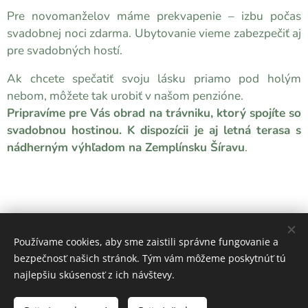
Pre novomanželov máme prekvapenie – izbu počas
svadobnej noci zdarma. Ubytovanie vieme zabezpečiť aj
pre svadobných hostí.
Ak chcete spečatiť svoju lásku priamo pod holým
nebom, môžete tak urobiť v našom penzióne.
Pripravíme pre Vás obrad na trávniku, ktorý spojíte so
svadobnou hostinou. K dispozícii je aj letná terasa s
nádherným výhľadom na Zemplínsku Šíravu
.
Používame cookies, aby sme zaistili správne fungovanie a
bezpečnosť našich stránok. Tým vám môžeme poskytnúť tú
najlepšiu skúsenosť z ich návštevy.
Obrázky poskytl
Pexels