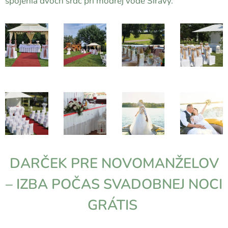
spojenia dvoch sŕdc pri modrej vode Šíravy.
DARČEK PRE NOVOMANŽELOV
– IZBA POČAS SVADOBNEJ NOCI
GRÁTIS